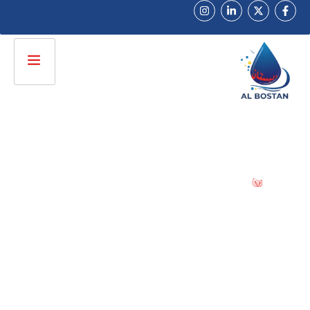
راﺋﺪون ﻓﻲ ﺗﺼﻨﻴﻊ ﺧﺮاﻃﻴﻢ وﻣﻮاﺳﻴﺮ اﻟﺮي اﻟﺤﺪﻳﺚ
ﺷﺮﻛﺔ اﻟﺒﺴﺘﺎن
ﻟﻠﺘﻨﻘﻴﻂ
راﺋﺪون ﻓﻲ ﺗﺼﻨﻴﻊ ﺧﺮاﻃﻴﻢ وﻣﻮاﺳﻴﺮ اﻟﺮي اﻟﺤﺪﻳﺚ
ﻧﻮﻓﺮ ﺣﻠﻮل ري ﻣﺘﻜﺎﻣﻠﺔ ﻟﻠﻤﺰارﻋﻴﻦ واﻟﻤﺸﺎرﻳﻊ
اﻟﺰراﻋﻴﺔ ﺑﺠﻮدة ﻋﺎﻟﻴﺔ وﺿﻤﺎن ﻳﺼﻞ الى 5 سنوات