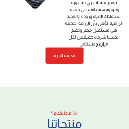
ﺗﻮﻓﻴﺮ ﻣﻨﺘﺠﺎت ري ﻣﺘﻄﻮرة
وﻣﻮﺛﻮﻗﺔ، ﺗﺴﺎﻫﻢ ﻓﻲ ﺗﺮﺷﻴﺪ
اﺳﺘﻬﻼك اﻟﻤﻴﺎه وزﻳﺎدة اﻹﻧﺘﺎﺟﻴﺔ
اﻟﺰراﻋﻴﺔ. ﻧﺆﻣﻦ ﺑﺄن اﻟﺰراﻋﺔ اﻟﺤﺪﻳﺜﺔ
ﻫﻲ ﻣﺴﺘﻘﺒﻞ ﻣﺼﺮ وﻧﻀﻊ
أﻧﻔﺴﻨﺎ ﺷﺮﻛﺎء ﺣﻘﻴﻘﻴﻴﻦ ﻟﻜﻞ
ﻣﺰارع وﻣﺴﺘﺜﻤﺮ.
معرفة المزيد
ماذا نقدم ؟
منتجاتنا