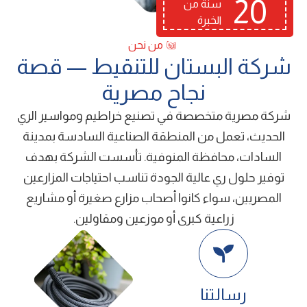
20
سنة من
الخبرة
من نحن
ﺷﺮﻛﺔ اﻟﺒﺴﺘﺎن ﻟﻠﺘﻨﻘﻴﻂ — ﻗﺼﺔ
ﻧﺠﺎح ﻣﺼﺮﻳﺔ
شركة ﻣﺼﺮﻳﺔ ﻣﺘﺨﺼﺼﺔ ﻓﻲ ﺗﺼﻨﻴﻊ ﺧﺮاﻃﻴﻢ وﻣﻮاﺳﻴﺮ اﻟﺮي
اﻟﺤﺪﻳﺚ، ﺗﻌﻤﻞ ﻣﻦ اﻟﻤﻨﻄﻘﺔ اﻟﺼﻨﺎﻋﻴﺔ اﻟﺴﺎدﺳﺔ ﺑﻤﺪﻳﻨﺔ
اﻟﺴﺎدات، ﻣﺤﺎﻓﻈﺔ اﻟﻤﻨﻮﻓﻴﺔ. ﺗﺄﺳﺴﺖ اﻟﺸﺮﻛﺔ ﺑﻬﺪف
ﺗﻮﻓﻴﺮ ﺣﻠﻮل ري ﻋﺎﻟﻴﺔ اﻟﺠﻮدة ﺗﻨﺎﺳﺐ اﺣﺘﻴﺎﺟﺎت اﻟﻤﺰارﻋﻴﻦ
اﻟﻤﺼﺮﻳﻴﻦ، ﺳﻮاء ﻛﺎﻧﻮا أﺻﺤﺎب ﻣﺰارع ﺻﻐﻴﺮة أو ﻣﺸﺎرﻳﻊ
زراﻋﻴﺔ ﻛﺒﺮى أو ﻣﻮزﻋﻴﻦ وﻣﻘﺎوﻟﻴﻦ.
رﺳﺎﻟﺘﻨﺎ