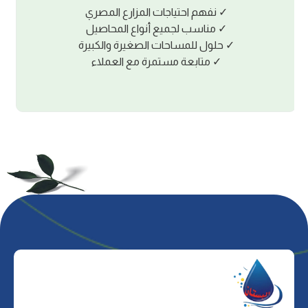
ﺸﻔﺎﻓﻴﺔ اﻟﺘﺎﻣﺔ ﻓﻲ اﻟﺘﺴﻌﻴﺮ. اﻷﺳﻌﺎر ﺳﺎرﻳﺔ أﺳﺒﻮﻋﻴﺎً 
ﺗﺸﻤﻞ اﻟﻀﺮﻳﺒﺔ. اﻟﺒﻴﻊ ﻧﻘﺪاً ﻓﻘﻂ ﻣﻊ ﺗﺴﻠﻴﻢ اﻟﺒﻀﺎﻋﺔ
ﻣﺒﺎﺷﺮة ﻣﻦ اﻟﻤﺼﻨﻊ ﻟﻀﻤﺎن اﻟﺤﺼﻮل ﻋﻠﻰ أﻓﻀﻞ ﺳﻌ
وأﻋﻠﻰ ﺟﻮدة.