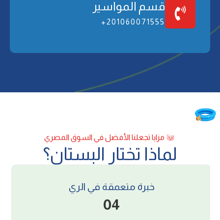
ﻗﺴﻢ اﻟﻤﻮاﺳﻴﺮ
201060071555+
ﻣﺰاﻳﺎ ﺗﺠﻌﻠﻨﺎ اﻷﻓﻀﻞ ﻓﻲ اﻟﺴﻮق اﻟﻤﺼﺮي
ﻟﻤﺎذا ﺗﺨﺘﺎر اﻟﺒﺴﺘﺎن؟
ﺳﻴﺎﺳﺔ اﻷﺳﻌﺎر واﻟﻤﺒﻴﻌﺎت
05