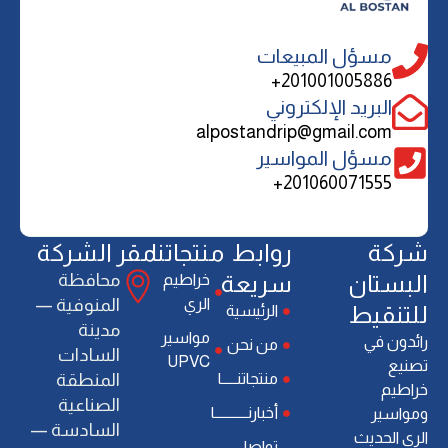
مسؤل المبيعات
201001005886+
البريد الإلكتروني
alpostandrip@gmail.com
مسؤل المواسير
201060071555+
ﺷﺮﻛﺔ
روابط
منتجاتنا
مقر الشركة
اﻟﺒﺴﺘﺎن
سريعة
ﻣﺤﺎﻓﻈﺔ
خراطيم
الري
اﻟﻤﻨﻮﻓﻴﺔ —
ﻟﻠﺘﻨﻘﻴﻂ
الرئيسية
ﻣﺪﻳﻨﺔ
ﻣﻮاﺳﻴﺮ
راﺋﺪون ﻓﻲ
من نحن
اﻟﺴﺎدات
UPVC
ﺗﺼﻨﻴﻊ
منتجاتنـــــا
اﻟﻤﻨﻄﻘﺔ
ﺧﺮاﻃﻴﻢ
اﻟﺼﻨﺎﻋﻴﺔ
أخبارنـــــــــــا
وﻣﻮاﺳﻴﺮ
اﻟﺴﺎدﺳﺔ —
اﻟﺮي اﻟﺤﺪﻳﺚ
تواصل