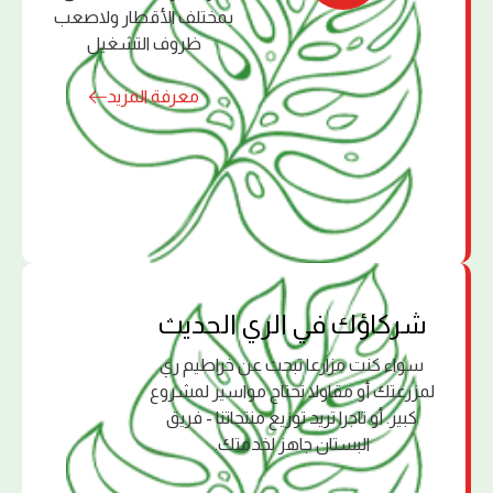
بمختلف الأقطار ولاصعب
ظروف التشغيل
معرفة المزيد
ﺷﺮﻛﺎؤك ﻓﻲ اﻟﺮي اﻟﺤﺪﻳﺚ
سواء كنت مزارعا تبحث عن خراطيم ري
لمزرعتك أو مقاولا تحتاج مواسير لمشروع
كبير. أو تاجرا تريد توزيع منتجاتنا - فريق
البستان جاهز لخدمتك.