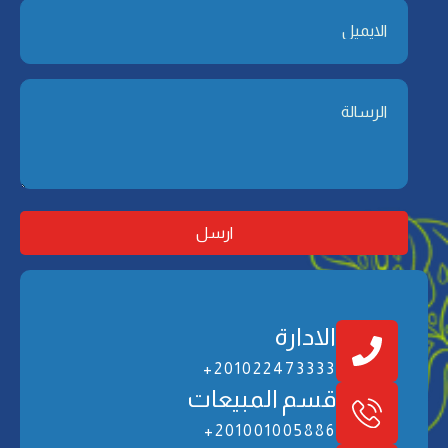
الادارة
201022473333+
ﻗﺴﻢ اﻟﻤﺒﻴﻌﺎت
201001005886+