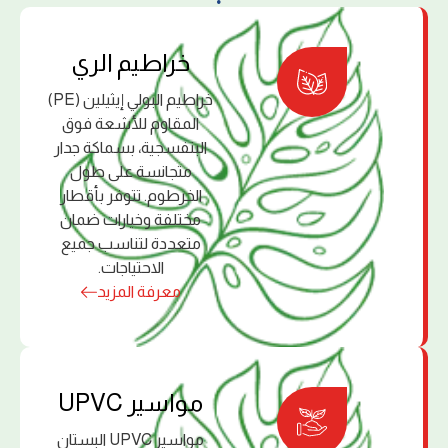
ﺧﺮاﻃﻴﻢ اﻟﺮي
خراطيم البولي إﻳﺜﻴﻠﻴﻦ (PE)
اﻟﻤﻘﺎوم ﻟﻸﺷﻌﺔ ﻓﻮق
اﻟﺒﻨﻔﺴﺠﻴﺔ، ﺑﺴﻤﺎﻛﺔ ﺟﺪار
ﻣﺘﺠﺎﻧﺴﺔ ﻋﻠﻰ ﻃﻮل
اﻟﺨﺮﻃﻮم. ﺗﺘﻮﻓﺮ ﺑﺄﻗﻄﺎر
ﻣﺨﺘﻠﻔﺔ وﺧﻴﺎرات ﺿﻤﺎن
ﻣﺘﻌﺪدة ﻟﺘﻨﺎﺳﺐ ﺟﻤﻴﻊ
اﻻﺣﺘﻴﺎﺟﺎت.
معرفة المزيد
ﻣﻮاﺳﻴﺮ UPVC
مواسير UPVC البستان