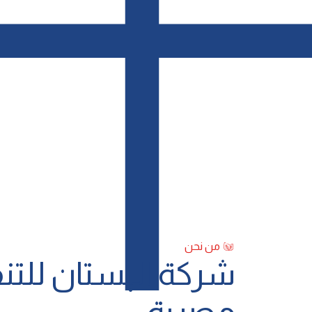
من نحن
ﺷﺮﻛﺔ اﻟﺒﺴﺘﺎن ﻟﻠﺘ