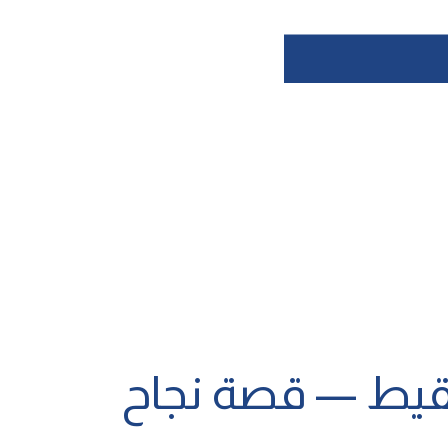
ﻨﻘﻴﻂ — ﻗﺼﺔ ﻧﺠﺎح