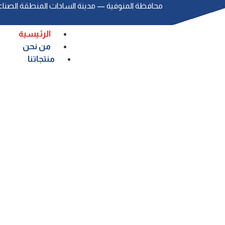
ﻣﺤﺎﻓﻈﺔ اﻟﻤﻨﻮﻓﻴﺔ — ﻣﺪﻳﻨﺔ اﻟﺴﺎدات اﻟﻤﻨﻄﻘﺔ اﻟﺼﻨﺎﻋﻴ
الرئيسية
من نحن
منتجاتنا