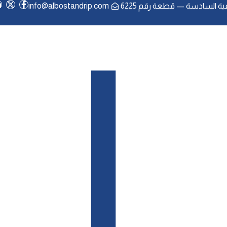
ﺔ اﻟﺴﺎدﺳﺔ — ﻗﻄﻌﺔ رﻗﻢ 6225
info@albostandrip.com