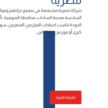
ﻣﺼﺮﻳﺔ
شركة ﻣﺼﺮﻳﺔ ﻣﺘﺨﺼﺼﺔ ﻓﻲ ﺗﺼﻨﻴﻊ ﺧﺮاﻃﻴﻢ وﻣﻮاﺳﻴﺮ
اﻟﺴﺎدﺳﺔ ﺑﻤﺪﻳﻨﺔ اﻟﺴﺎدات، ﻣﺤﺎﻓﻈﺔ اﻟﻤﻨﻮﻓﻴﺔ. 
اﻟﺠﻮدة ﺗﻨﺎﺳﺐ اﺣﺘﻴﺎﺟﺎت اﻟﻤﺰارﻋﻴﻦ اﻟﻤﺼﺮﻳﻴﻦ، ﺳﻮا
ﻛﺒﺮى أو ﻣﻮزﻋﻴﻦ وﻣﻘﺎوﻟﻴﻦ.
معرفة المزيد