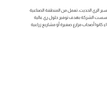
 اﻟﺮي اﻟﺤﺪﻳﺚ، ﺗﻌﻤﻞ ﻣﻦ اﻟﻤﻨﻄﻘﺔ اﻟﺼﻨﺎﻋﻴﺔ
ﺗﺄﺳﺴﺖ اﻟﺸﺮﻛﺔ ﺑﻬﺪف ﺗﻮﻓﻴﺮ ﺣﻠﻮل ري ﻋﺎﻟﻴﺔ
ء ﻛﺎﻧﻮا أﺻﺤﺎب ﻣﺰارع ﺻﻐﻴﺮة أو ﻣﺸﺎرﻳﻊ زراﻋﻴﺔ