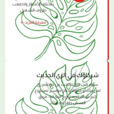
بمختلف الأقطار ولاصعب
ظروف التشغيل
معرفة المزيد
ﺷﺮﻛﺎؤك ﻓﻲ اﻟﺮي اﻟﺤﺪﻳﺚ
سواء كنت مزارعا تبحث عن خراطيم ري
لمزرعتك أو مقاولا تحتاج مواسير لمشروع
كبير. أو تاجرا تريد توزيع منتجاتنا - فريق
البستان جاهز لخدمتك.