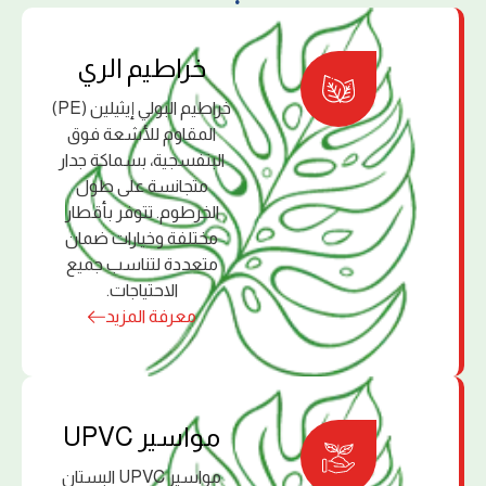
ﺧﺮاﻃﻴﻢ اﻟﺮي
خراطيم البولي إﻳﺜﻴﻠﻴﻦ (PE)
اﻟﻤﻘﺎوم ﻟﻸﺷﻌﺔ ﻓﻮق
اﻟﺒﻨﻔﺴﺠﻴﺔ، ﺑﺴﻤﺎﻛﺔ ﺟﺪار
ﻣﺘﺠﺎﻧﺴﺔ ﻋﻠﻰ ﻃﻮل
اﻟﺨﺮﻃﻮم. ﺗﺘﻮﻓﺮ ﺑﺄﻗﻄﺎر
ﻣﺨﺘﻠﻔﺔ وﺧﻴﺎرات ﺿﻤﺎن
ﻣﺘﻌﺪدة ﻟﺘﻨﺎﺳﺐ ﺟﻤﻴﻊ
اﻻﺣﺘﻴﺎﺟﺎت.
معرفة المزيد
ﻣﻮاﺳﻴﺮ UPVC
مواسير UPVC البستان