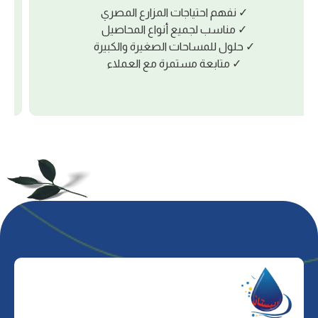
ﺸﻔﺎﻓﻴﺔ اﻟﺘﺎﻣﺔ ﻓﻲ اﻟﺘﺴﻌﻴﺮ. اﻷﺳﻌﺎر ﺳﺎرﻳﺔ أﺳﺒﻮﻋﻴﺎً وﻻ
ﺗﺸﻤﻞ اﻟﻀﺮﻳﺒﺔ. اﻟﺒﻴﻊ ﻧﻘﺪاً ﻓﻘﻂ ﻣﻊ ﺗﺴﻠﻴﻢ اﻟﺒﻀﺎﻋﺔ
ﻣﺒﺎﺷﺮة ﻣﻦ اﻟﻤﺼﻨﻊ ﻟﻀﻤﺎن اﻟﺤﺼﻮل ﻋﻠﻰ أﻓﻀﻞ ﺳﻌﺮ
وأﻋﻠﻰ ﺟﻮدة.