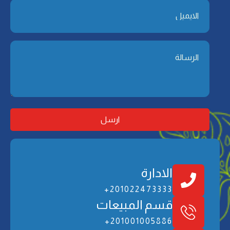
الادارة
201022473333+
ﻗﺴﻢ اﻟﻤﺒﻴﻌﺎت
201001005886+