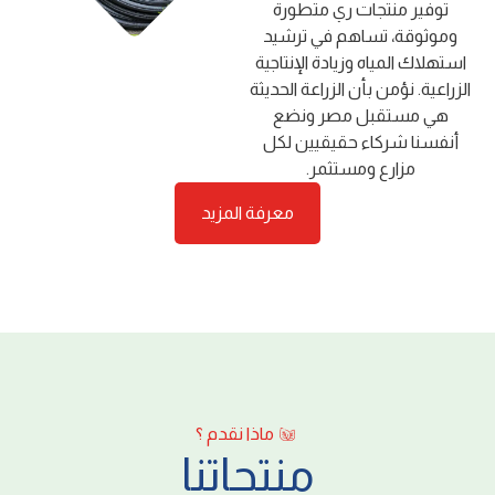
ﺗﻮﻓﻴﺮ ﻣﻨﺘﺠﺎت ري ﻣﺘﻄﻮرة
وﻣﻮﺛﻮﻗﺔ، ﺗﺴﺎﻫﻢ ﻓﻲ ﺗﺮﺷﻴﺪ
اﺳﺘﻬﻼك اﻟﻤﻴﺎه وزﻳﺎدة اﻹﻧﺘﺎﺟﻴﺔ
اﻟﺰراﻋﻴﺔ. ﻧﺆﻣﻦ ﺑﺄن اﻟﺰراﻋﺔ اﻟﺤﺪﻳﺜﺔ
ﻫﻲ ﻣﺴﺘﻘﺒﻞ ﻣﺼﺮ وﻧﻀﻊ
أﻧﻔﺴﻨﺎ ﺷﺮﻛﺎء ﺣﻘﻴﻘﻴﻴﻦ ﻟﻜﻞ
ﻣﺰارع وﻣﺴﺘﺜﻤﺮ.
معرفة المزيد
ماذا نقدم ؟
منتجاتنا