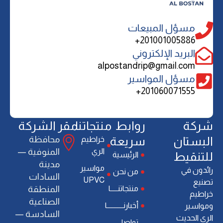
مسؤل المبيعات
201001005886+
البريد الإلكتروني
alpostandrip@gmail.com
مسؤل المواسير
201060071555+
ﺷﺮﻛﺔ
روابط
منتجاتنا
مقر الشركة
اﻟﺒﺴﺘﺎن
سريعة
ﻣﺤﺎﻓﻈﺔ
خراطيم
الري
اﻟﻤﻨﻮﻓﻴﺔ —
ﻟﻠﺘﻨﻘﻴﻂ
الرئيسية
ﻣﺪﻳﻨﺔ
ﻣﻮاﺳﻴﺮ
راﺋﺪون ﻓﻲ
من نحن
اﻟﺴﺎدات
UPVC
ﺗﺼﻨﻴﻊ
منتجاتنـــــا
اﻟﻤﻨﻄﻘﺔ
ﺧﺮاﻃﻴﻢ
اﻟﺼﻨﺎﻋﻴﺔ
أخبارنـــــــــــا
وﻣﻮاﺳﻴﺮ
اﻟﺴﺎدﺳﺔ —
اﻟﺮي اﻟﺤﺪﻳﺚ
تواصل