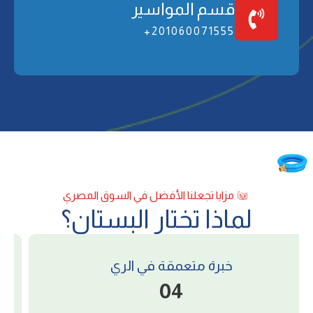
ﻗﺴﻢ اﻟﻤﻮاﺳﻴﺮ
201060071555+
ﻣﺰاﻳﺎ ﺗﺠﻌﻠﻨﺎ اﻷﻓﻀﻞ ﻓﻲ اﻟﺴﻮق اﻟﻤﺼﺮي
ﻟﻤﺎذا ﺗﺨﺘﺎر اﻟﺒﺴﺘﺎن؟
ﺳﻴﺎﺳﺔ اﻷﺳﻌﺎر واﻟﻤﺒﻴﻌﺎت
05