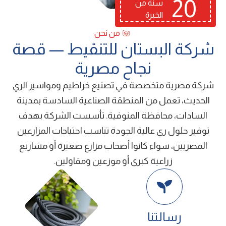
20
سنة من
الخبرة
من نحن
ﺷﺮﻛﺔ اﻟﺒﺴﺘﺎن ﻟﻠﺘﻨﻘﻴﻂ — ﻗﺼﺔ
ﻧﺠﺎح ﻣﺼﺮﻳﺔ
شركة ﻣﺼﺮﻳﺔ ﻣﺘﺨﺼﺼﺔ ﻓﻲ ﺗﺼﻨﻴﻊ ﺧﺮاﻃﻴﻢ وﻣﻮاﺳﻴﺮ اﻟﺮي
اﻟﺤﺪﻳﺚ، ﺗﻌﻤﻞ ﻣﻦ اﻟﻤﻨﻄﻘﺔ اﻟﺼﻨﺎﻋﻴﺔ اﻟﺴﺎدﺳﺔ ﺑﻤﺪﻳﻨﺔ
اﻟﺴﺎدات، ﻣﺤﺎﻓﻈﺔ اﻟﻤﻨﻮﻓﻴﺔ. ﺗﺄﺳﺴﺖ اﻟﺸﺮﻛﺔ ﺑﻬﺪف
ﺗﻮﻓﻴﺮ ﺣﻠﻮل ري ﻋﺎﻟﻴﺔ اﻟﺠﻮدة ﺗﻨﺎﺳﺐ اﺣﺘﻴﺎﺟﺎت اﻟﻤﺰارﻋﻴﻦ
اﻟﻤﺼﺮﻳﻴﻦ، ﺳﻮاء ﻛﺎﻧﻮا أﺻﺤﺎب ﻣﺰارع ﺻﻐﻴﺮة أو ﻣﺸﺎرﻳﻊ
زراﻋﻴﺔ ﻛﺒﺮى أو ﻣﻮزﻋﻴﻦ وﻣﻘﺎوﻟﻴﻦ.
رﺳﺎﻟﺘﻨﺎ