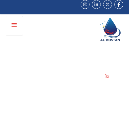
راﺋﺪون ﻓﻲ ﺗﺼﻨﻴﻊ ﺧﺮاﻃﻴﻢ وﻣﻮاﺳﻴﺮ اﻟﺮي اﻟﺤﺪﻳﺚ
ﺷﺮﻛﺔ اﻟﺒﺴﺘﺎن
ﻟﻠﺘﻨﻘﻴﻂ
راﺋﺪون ﻓﻲ ﺗﺼﻨﻴﻊ ﺧﺮاﻃﻴﻢ وﻣﻮاﺳﻴﺮ اﻟﺮي اﻟﺤﺪﻳﺚ
ﻧﻮﻓﺮ ﺣﻠﻮل ري ﻣﺘﻜﺎﻣﻠﺔ ﻟﻠﻤﺰارﻋﻴﻦ واﻟﻤﺸﺎرﻳﻊ
اﻟﺰراﻋﻴﺔ ﺑﺠﻮدة ﻋﺎﻟﻴﺔ وﺿﻤﺎن ﻳﺼﻞ الى 5 سنوات