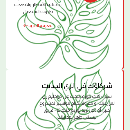
بمختلف الأقطار ولاصعب
ظروف التشغيل
معرفة المزيد
ﺷﺮﻛﺎؤك ﻓﻲ اﻟﺮي اﻟﺤﺪﻳﺚ
سواء كنت مزارعا تبحث عن خراطيم ري
لمزرعتك أو مقاولا تحتاج مواسير لمشروع
كبير. أو تاجرا تريد توزيع منتجاتنا - فريق
البستان جاهز لخدمتك.