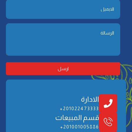
الادارة
201022473333+
ﻗﺴﻢ اﻟﻤﺒﻴﻌﺎت
201001005886+