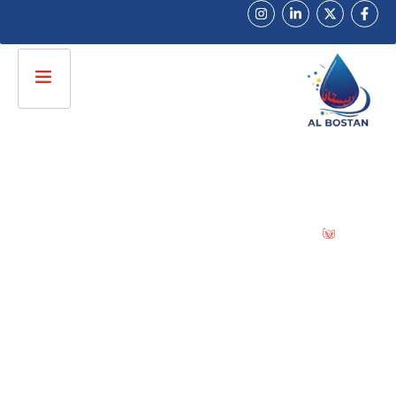
راﺋﺪون ﻓﻲ ﺗﺼﻨﻴﻊ ﺧﺮاﻃﻴﻢ وﻣﻮاﺳﻴﺮ اﻟﺮي اﻟﺤﺪﻳﺚ
ﺷﺮﻛﺔ اﻟﺒﺴﺘﺎن
ﻟﻠﺘﻨﻘﻴﻂ
راﺋﺪون ﻓﻲ ﺗﺼﻨﻴﻊ ﺧﺮاﻃﻴﻢ وﻣﻮاﺳﻴﺮ اﻟﺮي اﻟﺤﺪﻳﺚ
ﻧﻮﻓﺮ ﺣﻠﻮل ري ﻣﺘﻜﺎﻣﻠﺔ ﻟﻠﻤﺰارﻋﻴﻦ واﻟﻤﺸﺎرﻳﻊ
اﻟﺰراﻋﻴﺔ ﺑﺠﻮدة ﻋﺎﻟﻴﺔ وﺿﻤﺎن ﻳﺼﻞ الى 5 سنوات