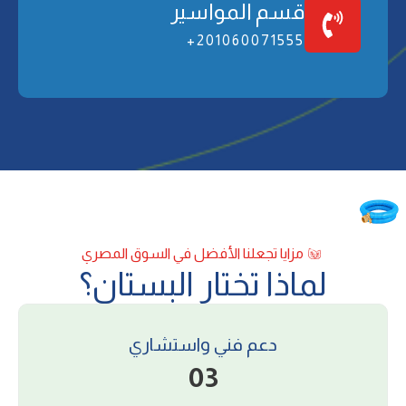
ﻗﺴﻢ اﻟﻤﻮاﺳﻴﺮ
201060071555+
ﻣﺰاﻳﺎ ﺗﺠﻌﻠﻨﺎ اﻷﻓﻀﻞ ﻓﻲ اﻟﺴﻮق اﻟﻤﺼﺮي
ﻟﻤﺎذا ﺗﺨﺘﺎر اﻟﺒﺴﺘﺎن؟
دﻋﻢ ﻓﻨﻲ واﺳﺘﺸﺎري
03