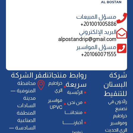
مسؤل المبيعات
201001005886+
البريد الإلكتروني
alpostandrip@gmail.com
مسؤل المواسير
201060071555+
ﺷﺮﻛﺔ
روابط
منتجاتنا
مقر الشركة
اﻟﺒﺴﺘﺎن
سريعة
ﻣﺤﺎﻓﻈﺔ
خراطيم
الري
اﻟﻤﻨﻮﻓﻴﺔ —
ﻟﻠﺘﻨﻘﻴﻂ
الرئيسية
ﻣﺪﻳﻨﺔ
ﻣﻮاﺳﻴﺮ
راﺋﺪون ﻓﻲ
من نحن
اﻟﺴﺎدات
UPVC
ﺗﺼﻨﻴﻊ
منتجاتنـــــا
اﻟﻤﻨﻄﻘﺔ
ﺧﺮاﻃﻴﻢ
اﻟﺼﻨﺎﻋﻴﺔ
أخبارنـــــــــــا
وﻣﻮاﺳﻴﺮ
اﻟﺴﺎدﺳﺔ —
اﻟﺮي اﻟﺤﺪﻳﺚ
تواصل