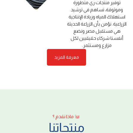
ﺗﻮﻓﻴﺮ ﻣﻨﺘﺠﺎت ري ﻣﺘﻄﻮرة
وﻣﻮﺛﻮﻗﺔ، ﺗﺴﺎﻫﻢ ﻓﻲ ﺗﺮﺷﻴﺪ
اﺳﺘﻬﻼك اﻟﻤﻴﺎه وزﻳﺎدة اﻹﻧﺘﺎﺟﻴﺔ
اﻟﺰراﻋﻴﺔ. ﻧﺆﻣﻦ ﺑﺄن اﻟﺰراﻋﺔ اﻟﺤﺪﻳﺜﺔ
ﻫﻲ ﻣﺴﺘﻘﺒﻞ ﻣﺼﺮ وﻧﻀﻊ
أﻧﻔﺴﻨﺎ ﺷﺮﻛﺎء ﺣﻘﻴﻘﻴﻴﻦ ﻟﻜﻞ
ﻣﺰارع وﻣﺴﺘﺜﻤﺮ.
معرفة المزيد
ماذا نقدم ؟
منتجاتنا