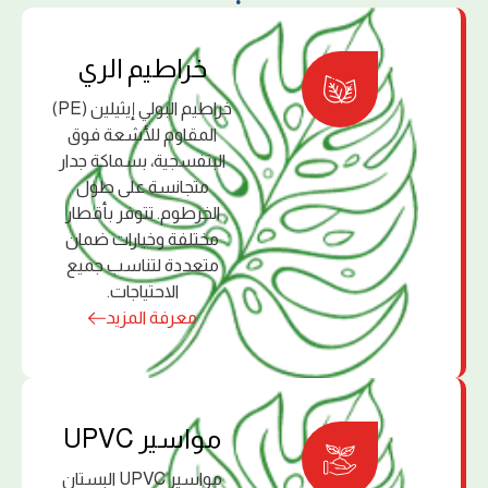
ﺧﺮاﻃﻴﻢ اﻟﺮي
خراطيم البولي إﻳﺜﻴﻠﻴﻦ (PE)
اﻟﻤﻘﺎوم ﻟﻸﺷﻌﺔ ﻓﻮق
اﻟﺒﻨﻔﺴﺠﻴﺔ، ﺑﺴﻤﺎﻛﺔ ﺟﺪار
ﻣﺘﺠﺎﻧﺴﺔ ﻋﻠﻰ ﻃﻮل
اﻟﺨﺮﻃﻮم. ﺗﺘﻮﻓﺮ ﺑﺄﻗﻄﺎر
ﻣﺨﺘﻠﻔﺔ وﺧﻴﺎرات ﺿﻤﺎن
ﻣﺘﻌﺪدة ﻟﺘﻨﺎﺳﺐ ﺟﻤﻴﻊ
اﻻﺣﺘﻴﺎﺟﺎت.
معرفة المزيد
ﻣﻮاﺳﻴﺮ UPVC
مواسير UPVC البستان