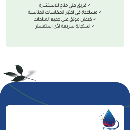
✓ ﻓﺮﻳﻖ ﻓﻨﻲ ﻣﺘﺎح ﻟﻼﺳﺘﺸﺎرة
✓ ﻣﺴﺎﻋﺪة ﻓﻲ اﺧﺘﻴﺎر اﻟﻤﻘﺎﺳﺎت اﻟﻤﻨﺎﺳﺒﺔ
✓ ﺿﻤﺎن ﻣﻮﺛﻖ ﻋﻠﻰ ﺟﻤﻴﻊ اﻟﻤﻨﺘﺠﺎت
✓ اﺳﺘﺠﺎﺑﺔ ﺳﺮﻳﻌﺔ ﻷي اﺳﺘﻔﺴﺎر