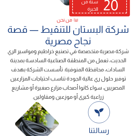
20
سنة من
الخبرة
من نحن
ﺷﺮﻛﺔ اﻟﺒﺴﺘﺎن ﻟﻠﺘﻨﻘﻴﻂ — ﻗﺼﺔ
ﻧﺠﺎح ﻣﺼﺮﻳﺔ
شركة ﻣﺼﺮﻳﺔ ﻣﺘﺨﺼﺼﺔ ﻓﻲ ﺗﺼﻨﻴﻊ ﺧﺮاﻃﻴﻢ وﻣﻮاﺳﻴﺮ اﻟﺮي
اﻟﺤﺪﻳﺚ، ﺗﻌﻤﻞ ﻣﻦ اﻟﻤﻨﻄﻘﺔ اﻟﺼﻨﺎﻋﻴﺔ اﻟﺴﺎدﺳﺔ ﺑﻤﺪﻳﻨﺔ
اﻟﺴﺎدات، ﻣﺤﺎﻓﻈﺔ اﻟﻤﻨﻮﻓﻴﺔ. ﺗﺄﺳﺴﺖ اﻟﺸﺮﻛﺔ ﺑﻬﺪف
ﺗﻮﻓﻴﺮ ﺣﻠﻮل ري ﻋﺎﻟﻴﺔ اﻟﺠﻮدة ﺗﻨﺎﺳﺐ اﺣﺘﻴﺎﺟﺎت اﻟﻤﺰارﻋﻴﻦ
اﻟﻤﺼﺮﻳﻴﻦ، ﺳﻮاء ﻛﺎﻧﻮا أﺻﺤﺎب ﻣﺰارع ﺻﻐﻴﺮة أو ﻣﺸﺎرﻳﻊ
زراﻋﻴﺔ ﻛﺒﺮى أو ﻣﻮزﻋﻴﻦ وﻣﻘﺎوﻟﻴﻦ.
رﺳﺎﻟﺘﻨﺎ