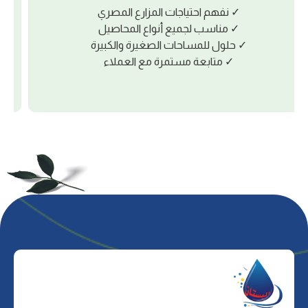
ﺸﻔﺎﻓﻴﺔ اﻟﺘﺎﻣﺔ ﻓﻲ اﻟﺘﺴﻌﻴﺮ. اﻷﺳﻌﺎر ﺳﺎرﻳﺔ أﺳﺒﻮﻋﻴﺎً وﻻ
ﺗﺸﻤﻞ اﻟﻀﺮﻳﺒﺔ. اﻟﺒﻴﻊ ﻧﻘﺪاً ﻓﻘﻂ ﻣﻊ ﺗﺴﻠﻴﻢ اﻟﺒﻀﺎﻋﺔ
ﻣﺒﺎﺷﺮة ﻣﻦ اﻟﻤﺼﻨﻊ ﻟﻀﻤﺎن اﻟﺤﺼﻮل ﻋﻠﻰ أﻓﻀﻞ ﺳﻌﺮ
وأﻋﻠﻰ ﺟﻮدة.