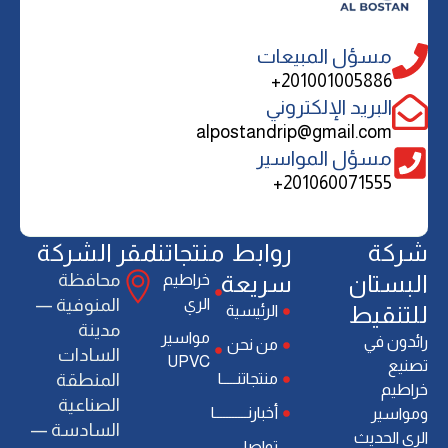
مسؤل المبيعات
201001005886+
البريد الإلكتروني
alpostandrip@gmail.com
مسؤل المواسير
201060071555+
ﺷﺮﻛﺔ
روابط
منتجاتنا
مقر الشركة
اﻟﺒﺴﺘﺎن
سريعة
ﻣﺤﺎﻓﻈﺔ
خراطيم
الري
اﻟﻤﻨﻮﻓﻴﺔ —
ﻟﻠﺘﻨﻘﻴﻂ
الرئيسية
ﻣﺪﻳﻨﺔ
ﻣﻮاﺳﻴﺮ
راﺋﺪون ﻓﻲ
من نحن
اﻟﺴﺎدات
UPVC
ﺗﺼﻨﻴﻊ
منتجاتنـــــا
اﻟﻤﻨﻄﻘﺔ
ﺧﺮاﻃﻴﻢ
اﻟﺼﻨﺎﻋﻴﺔ
أخبارنـــــــــــا
وﻣﻮاﺳﻴﺮ
اﻟﺴﺎدﺳﺔ —
اﻟﺮي اﻟﺤﺪﻳﺚ
تواصل