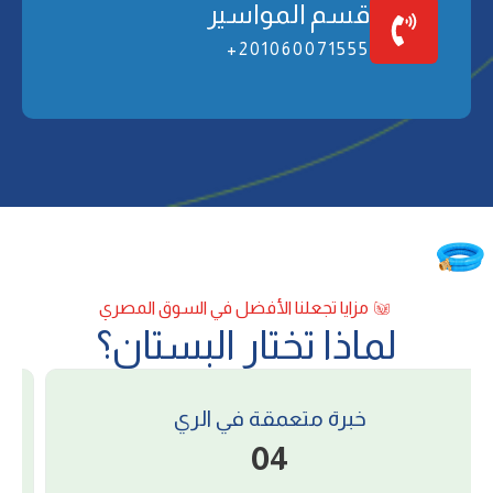
ﻗﺴﻢ اﻟﻤﻮاﺳﻴﺮ
201060071555+
ﻣﺰاﻳﺎ ﺗﺠﻌﻠﻨﺎ اﻷﻓﻀﻞ ﻓﻲ اﻟﺴﻮق اﻟﻤﺼﺮي
ﻟﻤﺎذا ﺗﺨﺘﺎر اﻟﺒﺴﺘﺎن؟
ﺳﻴﺎﺳﺔ اﻷﺳﻌﺎر واﻟﻤﺒﻴﻌﺎت
05