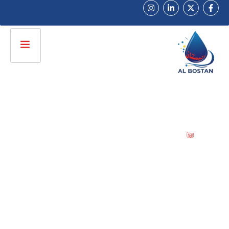
راﺋﺪون ﻓﻲ ﺗﺼﻨﻴﻊ ﺧﺮاﻃﻴﻢ وﻣﻮاﺳﻴﺮ اﻟﺮي اﻟﺤﺪﻳﺚ
ﺷﺮﻛﺔ اﻟﺒﺴﺘﺎن
ﻟﻠﺘﻨﻘﻴﻂ
راﺋﺪون ﻓﻲ ﺗﺼﻨﻴﻊ ﺧﺮاﻃﻴﻢ وﻣﻮاﺳﻴﺮ اﻟﺮي اﻟﺤﺪﻳﺚ
ﻧﻮﻓﺮ ﺣﻠﻮل ري ﻣﺘﻜﺎﻣﻠﺔ ﻟﻠﻤﺰارﻋﻴﻦ واﻟﻤﺸﺎرﻳﻊ
اﻟﺰراﻋﻴﺔ ﺑﺠﻮدة ﻋﺎﻟﻴﺔ وﺿﻤﺎن ﻳﺼﻞ الى 5 سنوات