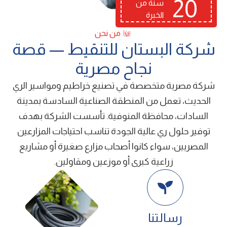
20
سنة من
الخبرة
من نحن
ﺷﺮﻛﺔ اﻟﺒﺴﺘﺎن ﻟﻠﺘﻨﻘﻴﻂ — ﻗﺼﺔ
ﻧﺠﺎح ﻣﺼﺮﻳﺔ
شركة ﻣﺼﺮﻳﺔ ﻣﺘﺨﺼﺼﺔ ﻓﻲ ﺗﺼﻨﻴﻊ ﺧﺮاﻃﻴﻢ وﻣﻮاﺳﻴﺮ اﻟﺮي
اﻟﺤﺪﻳﺚ، ﺗﻌﻤﻞ ﻣﻦ اﻟﻤﻨﻄﻘﺔ اﻟﺼﻨﺎﻋﻴﺔ اﻟﺴﺎدﺳﺔ ﺑﻤﺪﻳﻨﺔ
اﻟﺴﺎدات، ﻣﺤﺎﻓﻈﺔ اﻟﻤﻨﻮﻓﻴﺔ. ﺗﺄﺳﺴﺖ اﻟﺸﺮﻛﺔ ﺑﻬﺪف
ﺗﻮﻓﻴﺮ ﺣﻠﻮل ري ﻋﺎﻟﻴﺔ اﻟﺠﻮدة ﺗﻨﺎﺳﺐ اﺣﺘﻴﺎﺟﺎت اﻟﻤﺰارﻋﻴﻦ
اﻟﻤﺼﺮﻳﻴﻦ، ﺳﻮاء ﻛﺎﻧﻮا أﺻﺤﺎب ﻣﺰارع ﺻﻐﻴﺮة أو ﻣﺸﺎرﻳﻊ
زراﻋﻴﺔ ﻛﺒﺮى أو ﻣﻮزﻋﻴﻦ وﻣﻘﺎوﻟﻴﻦ.
رﺳﺎﻟﺘﻨﺎ