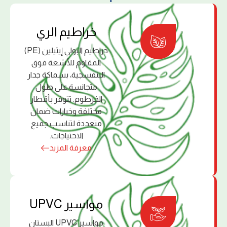
ﺧﺮاﻃﻴﻢ اﻟﺮي
خراطيم البولي إﻳﺜﻴﻠﻴﻦ (PE)
اﻟﻤﻘﺎوم ﻟﻸﺷﻌﺔ ﻓﻮق
اﻟﺒﻨﻔﺴﺠﻴﺔ، ﺑﺴﻤﺎﻛﺔ ﺟﺪار
ﻣﺘﺠﺎﻧﺴﺔ ﻋﻠﻰ ﻃﻮل
اﻟﺨﺮﻃﻮم. ﺗﺘﻮﻓﺮ ﺑﺄﻗﻄﺎر
ﻣﺨﺘﻠﻔﺔ وﺧﻴﺎرات ﺿﻤﺎن
ﻣﺘﻌﺪدة ﻟﺘﻨﺎﺳﺐ ﺟﻤﻴﻊ
اﻻﺣﺘﻴﺎﺟﺎت.
معرفة المزيد
ﻣﻮاﺳﻴﺮ UPVC
مواسير UPVC البستان