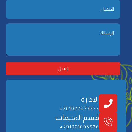
الادارة
201022473333+
ﻗﺴﻢ اﻟﻤﺒﻴﻌﺎت
201001005886+