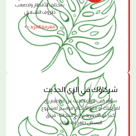
بمختلف الأقطار ولاصعب
ظروف التشغيل
معرفة المزيد
ﺷﺮﻛﺎؤك ﻓﻲ اﻟﺮي اﻟﺤﺪﻳﺚ
سواء كنت مزارعا تبحث عن خراطيم ري
لمزرعتك أو مقاولا تحتاج مواسير لمشروع
كبير. أو تاجرا تريد توزيع منتجاتنا - فريق
البستان جاهز لخدمتك.