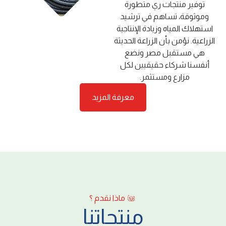
ﺗﻮﻓﻴﺮ ﻣﻨﺘﺠﺎت ري ﻣﺘﻄﻮرة
وﻣﻮﺛﻮﻗﺔ، ﺗﺴﺎﻫﻢ ﻓﻲ ﺗﺮﺷﻴﺪ
اﺳﺘﻬﻼك اﻟﻤﻴﺎه وزﻳﺎدة اﻹﻧﺘﺎﺟﻴﺔ
اﻟﺰراﻋﻴﺔ. ﻧﺆﻣﻦ ﺑﺄن اﻟﺰراﻋﺔ اﻟﺤﺪﻳﺜﺔ
ﻫﻲ ﻣﺴﺘﻘﺒﻞ ﻣﺼﺮ وﻧﻀﻊ
أﻧﻔﺴﻨﺎ ﺷﺮﻛﺎء ﺣﻘﻴﻘﻴﻴﻦ ﻟﻜﻞ
ﻣﺰارع وﻣﺴﺘﺜﻤﺮ.
معرفة المزيد
ماذا نقدم ؟
منتجاتنا