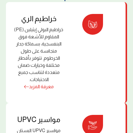
ﺧﺮاﻃﻴﻢ اﻟﺮي
خراطيم البولي إﻳﺜﻴﻠﻴﻦ (PE)
اﻟﻤﻘﺎوم ﻟﻸﺷﻌﺔ ﻓﻮق
اﻟﺒﻨﻔﺴﺠﻴﺔ، ﺑﺴﻤﺎﻛﺔ ﺟﺪار
ﻣﺘﺠﺎﻧﺴﺔ ﻋﻠﻰ ﻃﻮل
اﻟﺨﺮﻃﻮم. ﺗﺘﻮﻓﺮ ﺑﺄﻗﻄﺎر
ﻣﺨﺘﻠﻔﺔ وﺧﻴﺎرات ﺿﻤﺎن
ﻣﺘﻌﺪدة ﻟﺘﻨﺎﺳﺐ ﺟﻤﻴﻊ
اﻻﺣﺘﻴﺎﺟﺎت.
معرفة المزيد
ﻣﻮاﺳﻴﺮ UPVC
مواسير UPVC البستان