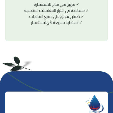
✓ ﻓﺮﻳﻖ ﻓﻨﻲ ﻣﺘﺎح ﻟﻼﺳﺘﺸﺎرة
✓ ﻣﺴﺎﻋﺪة ﻓﻲ اﺧﺘﻴﺎر اﻟﻤﻘﺎﺳﺎت اﻟﻤﻨﺎﺳﺒﺔ
✓ ﺿﻤﺎن ﻣﻮﺛﻖ ﻋﻠﻰ ﺟﻤﻴﻊ اﻟﻤﻨﺘﺠﺎت
✓ اﺳﺘﺠﺎﺑﺔ ﺳﺮﻳﻌﺔ ﻷي اﺳﺘﻔﺴﺎر