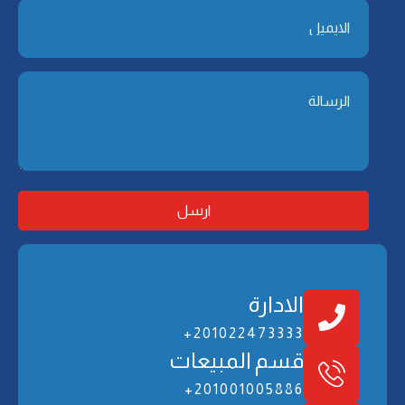
الادارة
201022473333+
ﻗﺴﻢ اﻟﻤﺒﻴﻌﺎت
201001005886+