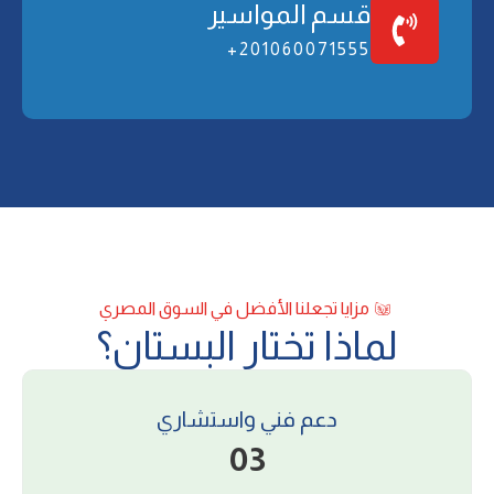
ﻗﺴﻢ اﻟﻤﻮاﺳﻴﺮ
201060071555+
ﻣﺰاﻳﺎ ﺗﺠﻌﻠﻨﺎ اﻷﻓﻀﻞ ﻓﻲ اﻟﺴﻮق اﻟﻤﺼﺮي
ﻟﻤﺎذا ﺗﺨﺘﺎر اﻟﺒﺴﺘﺎن؟
دﻋﻢ ﻓﻨﻲ واﺳﺘﺸﺎري
03