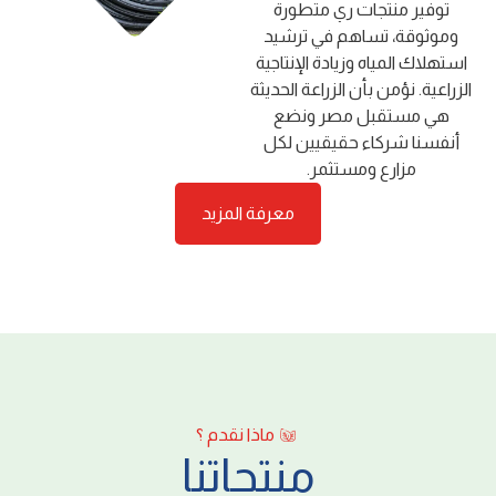
ﺗﻮﻓﻴﺮ ﻣﻨﺘﺠﺎت ري ﻣﺘﻄﻮرة
وﻣﻮﺛﻮﻗﺔ، ﺗﺴﺎﻫﻢ ﻓﻲ ﺗﺮﺷﻴﺪ
اﺳﺘﻬﻼك اﻟﻤﻴﺎه وزﻳﺎدة اﻹﻧﺘﺎﺟﻴﺔ
اﻟﺰراﻋﻴﺔ. ﻧﺆﻣﻦ ﺑﺄن اﻟﺰراﻋﺔ اﻟﺤﺪﻳﺜﺔ
ﻫﻲ ﻣﺴﺘﻘﺒﻞ ﻣﺼﺮ وﻧﻀﻊ
أﻧﻔﺴﻨﺎ ﺷﺮﻛﺎء ﺣﻘﻴﻘﻴﻴﻦ ﻟﻜﻞ
ﻣﺰارع وﻣﺴﺘﺜﻤﺮ.
معرفة المزيد
ماذا نقدم ؟
منتجاتنا