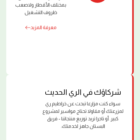
بمختلف الأقطار ولاصعب
ظروف التشغيل
معرفة المزيد
ﺷﺮﻛﺎؤك ﻓﻲ اﻟﺮي اﻟﺤﺪﻳﺚ
سواء كنت مزارعا تبحث عن خراطيم ري
لمزرعتك أو مقاولا تحتاج مواسير لمشروع
كبير. أو تاجرا تريد توزيع منتجاتنا - فريق
البستان جاهز لخدمتك.