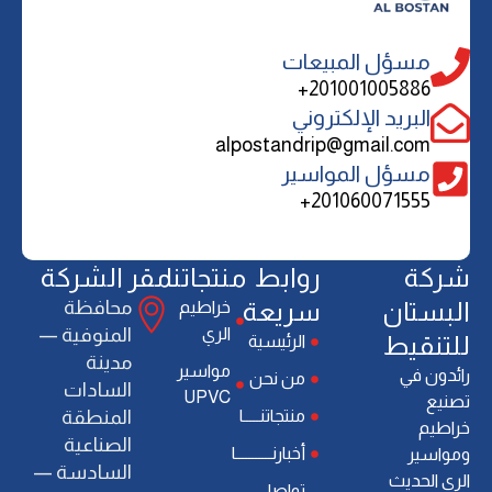
مسؤل المبيعات
201001005886+
البريد الإلكتروني
alpostandrip@gmail.com
مسؤل المواسير
201060071555+
ﺷﺮﻛﺔ
روابط
منتجاتنا
مقر الشركة
اﻟﺒﺴﺘﺎن
سريعة
ﻣﺤﺎﻓﻈﺔ
خراطيم
الري
اﻟﻤﻨﻮﻓﻴﺔ —
ﻟﻠﺘﻨﻘﻴﻂ
الرئيسية
ﻣﺪﻳﻨﺔ
ﻣﻮاﺳﻴﺮ
راﺋﺪون ﻓﻲ
من نحن
اﻟﺴﺎدات
UPVC
ﺗﺼﻨﻴﻊ
منتجاتنـــــا
اﻟﻤﻨﻄﻘﺔ
ﺧﺮاﻃﻴﻢ
اﻟﺼﻨﺎﻋﻴﺔ
أخبارنـــــــــــا
وﻣﻮاﺳﻴﺮ
اﻟﺴﺎدﺳﺔ —
اﻟﺮي اﻟﺤﺪﻳﺚ
تواصل