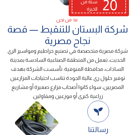
20
سنة من
الخبرة
من نحن
ﺷﺮﻛﺔ اﻟﺒﺴﺘﺎن ﻟﻠﺘﻨﻘﻴﻂ — ﻗﺼﺔ
ﻧﺠﺎح ﻣﺼﺮﻳﺔ
شركة ﻣﺼﺮﻳﺔ ﻣﺘﺨﺼﺼﺔ ﻓﻲ ﺗﺼﻨﻴﻊ ﺧﺮاﻃﻴﻢ وﻣﻮاﺳﻴﺮ اﻟﺮي
اﻟﺤﺪﻳﺚ، ﺗﻌﻤﻞ ﻣﻦ اﻟﻤﻨﻄﻘﺔ اﻟﺼﻨﺎﻋﻴﺔ اﻟﺴﺎدﺳﺔ ﺑﻤﺪﻳﻨﺔ
اﻟﺴﺎدات، ﻣﺤﺎﻓﻈﺔ اﻟﻤﻨﻮﻓﻴﺔ. ﺗﺄﺳﺴﺖ اﻟﺸﺮﻛﺔ ﺑﻬﺪف
ﺗﻮﻓﻴﺮ ﺣﻠﻮل ري ﻋﺎﻟﻴﺔ اﻟﺠﻮدة ﺗﻨﺎﺳﺐ اﺣﺘﻴﺎﺟﺎت اﻟﻤﺰارﻋﻴﻦ
اﻟﻤﺼﺮﻳﻴﻦ، ﺳﻮاء ﻛﺎﻧﻮا أﺻﺤﺎب ﻣﺰارع ﺻﻐﻴﺮة أو ﻣﺸﺎرﻳﻊ
زراﻋﻴﺔ ﻛﺒﺮى أو ﻣﻮزﻋﻴﻦ وﻣﻘﺎوﻟﻴﻦ.
رﺳﺎﻟﺘﻨﺎ