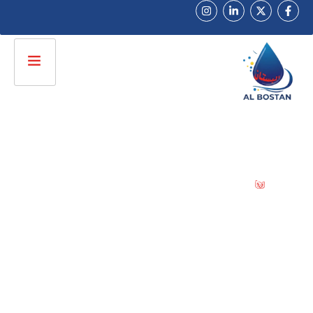
راﺋﺪون ﻓﻲ ﺗﺼﻨﻴﻊ ﺧﺮاﻃﻴﻢ وﻣﻮاﺳﻴﺮ اﻟﺮي اﻟﺤﺪﻳﺚ
ﺷﺮﻛﺔ اﻟﺒﺴﺘﺎن
ﻟﻠﺘﻨﻘﻴﻂ
راﺋﺪون ﻓﻲ ﺗﺼﻨﻴﻊ ﺧﺮاﻃﻴﻢ وﻣﻮاﺳﻴﺮ اﻟﺮي اﻟﺤﺪﻳﺚ
ﻧﻮﻓﺮ ﺣﻠﻮل ري ﻣﺘﻜﺎﻣﻠﺔ ﻟﻠﻤﺰارﻋﻴﻦ واﻟﻤﺸﺎرﻳﻊ
اﻟﺰراﻋﻴﺔ ﺑﺠﻮدة ﻋﺎﻟﻴﺔ وﺿﻤﺎن ﻳﺼﻞ الى 5 سنوات